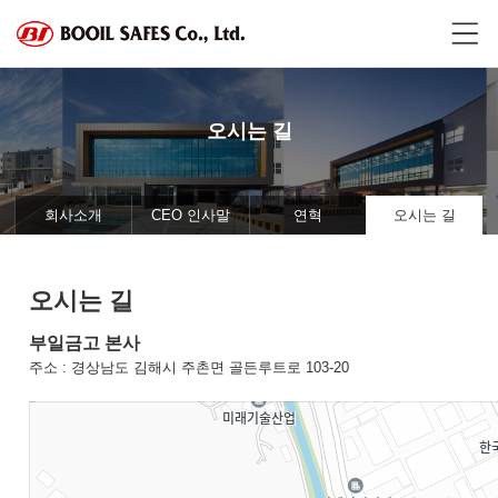
오시는 길
회사소개
CEO 인사말
연혁
오시는 길
오시는 길
부일금고 본사
주소 : 경상남도 김해시 주촌면 골든루트로 103-20